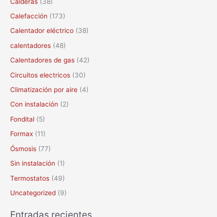
Calderas
(38)
r
Calefacción
(173)
p
Calentador eléctrico
(38)
o
calentadores
(48)
r
Calentadores de gas
(42)
:
Circuitos electricos
(30)
Climatización por aire
(4)
Con instalación
(2)
Fondital
(5)
Formax
(11)
Ósmosis
(77)
Sin instalación
(1)
Termostatos
(49)
Uncategorized
(9)
Entradas recientes