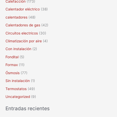
Calefacción
(173)
p
Calentador eléctrico
(38)
o
calentadores
(48)
r
Calentadores de gas
(42)
:
Circuitos electricos
(30)
Climatización por aire
(4)
Con instalación
(2)
Fondital
(5)
Formax
(11)
Ósmosis
(77)
Sin instalación
(1)
Termostatos
(49)
Uncategorized
(9)
Entradas recientes