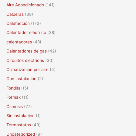
c
Aire Acondicionado
(141)
a
Calderas
(38)
r
Calefacción
(173)
p
Calentador eléctrico
(38)
o
calentadores
(48)
r
Calentadores de gas
(42)
:
Circuitos electricos
(30)
Climatización por aire
(4)
Con instalación
(2)
Fondital
(5)
Formax
(11)
Ósmosis
(77)
Sin instalación
(1)
Termostatos
(49)
Uncategorized
(9)