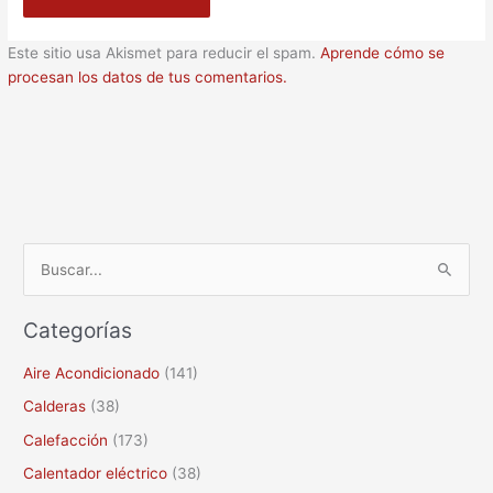
Este sitio usa Akismet para reducir el spam.
Aprende cómo se
procesan los datos de tus comentarios.
B
u
Categorías
s
c
Aire Acondicionado
(141)
a
Calderas
(38)
r
Calefacción
(173)
p
Calentador eléctrico
(38)
o