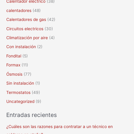
Calentador eléctrico
(38)
o
calentadores
(48)
r
Calentadores de gas
(42)
:
Circuitos electricos
(30)
Climatización por aire
(4)
Con instalación
(2)
Fondital
(5)
Formax
(11)
Ósmosis
(77)
Sin instalación
(1)
Termostatos
(49)
Uncategorized
(9)
Entradas recientes
¿Cuáles son las razones para contratar a un técnico en