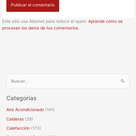
Este sitio usa Akismet para reducir el spam.
Aprende cómo se
procesan los datos de tus comentarios.
B
u
Categorías
s
c
Aire Acondicionado
(141)
a
Calderas
(38)
r
Calefacción
(173)
p