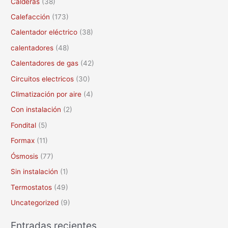
Calderas
(38)
r
Calefacción
(173)
p
Calentador eléctrico
(38)
o
calentadores
(48)
r
Calentadores de gas
(42)
:
Circuitos electricos
(30)
Climatización por aire
(4)
Con instalación
(2)
Fondital
(5)
Formax
(11)
Ósmosis
(77)
Sin instalación
(1)
Termostatos
(49)
Uncategorized
(9)
Entradas recientes