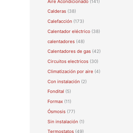
Aire Acondicionado
(141)
a
r
Calderas
(38)
p
Calefacción
(173)
o
Calentador eléctrico
(38)
r
calentadores
(48)
:
Calentadores de gas
(42)
Circuitos electricos
(30)
Climatización por aire
(4)
Con instalación
(2)
Fondital
(5)
Formax
(11)
Ósmosis
(77)
Sin instalación
(1)
Termostatos
(49)