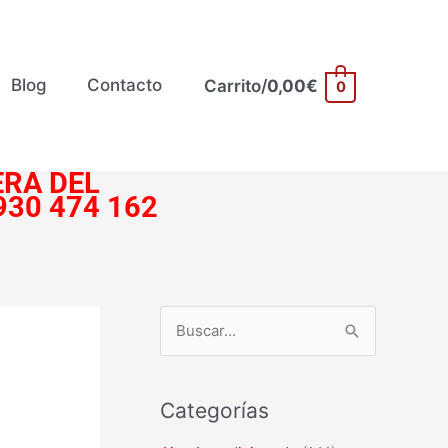
Blog
Contacto
Carrito/
0,00
€
0
RA DEL
930 474 162
B
u
s
Categorías
c