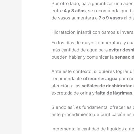
Por otro lado, para garantizar una adec
entre
4 y 8 años
, se recomienda que 
de vasos aumentará a
7 o 9 vasos
al dí
Hidratación infantil con ósmosis inversa
En los días de mayor temperatura y cua
más cantidad de agua para
evitar desh
pueden hablar y comunicar la
sensació
Ante este contexto, si quieres lograr u
recomendable
ofrecerles agua
para no
atención a las
señales de deshidratac
excretada de orina y
falta de lágrimas
.
Siendo así, es fundamental ofrecerle
este procedimiento de purificación es i
Incrementa la cantidad de líquidos ant