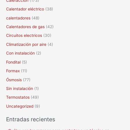
Calefacción
(173)
p
Calentador eléctrico
(38)
o
calentadores
(48)
r
Calentadores de gas
(42)
:
Circuitos electricos
(30)
Climatización por aire
(4)
Con instalación
(2)
Fondital
(5)
Formax
(11)
Ósmosis
(77)
Sin instalación
(1)
Termostatos
(49)
Uncategorized
(9)
Entradas recientes