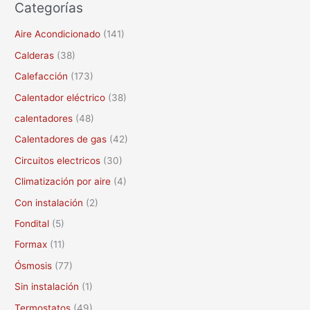
Categorías
s
c
Aire Acondicionado
(141)
a
Calderas
(38)
r
Calefacción
(173)
p
Calentador eléctrico
(38)
o
calentadores
(48)
r
Calentadores de gas
(42)
:
Circuitos electricos
(30)
Climatización por aire
(4)
Con instalación
(2)
Fondital
(5)
Formax
(11)
Ósmosis
(77)
Sin instalación
(1)
Termostatos
(49)