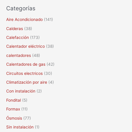
u
Categorías
s
c
Aire Acondicionado
(141)
a
Calderas
(38)
r
Calefacción
(173)
p
Calentador eléctrico
(38)
o
calentadores
(48)
r
Calentadores de gas
(42)
:
Circuitos electricos
(30)
Climatización por aire
(4)
Con instalación
(2)
Fondital
(5)
Formax
(11)
Ósmosis
(77)
Sin instalación
(1)