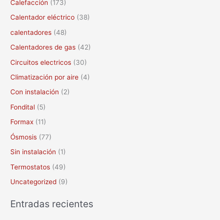
Calefacción
(173)
p
Calentador eléctrico
(38)
o
calentadores
(48)
r
Calentadores de gas
(42)
:
Circuitos electricos
(30)
Climatización por aire
(4)
Con instalación
(2)
Fondital
(5)
Formax
(11)
Ósmosis
(77)
Sin instalación
(1)
Termostatos
(49)
Uncategorized
(9)
Entradas recientes