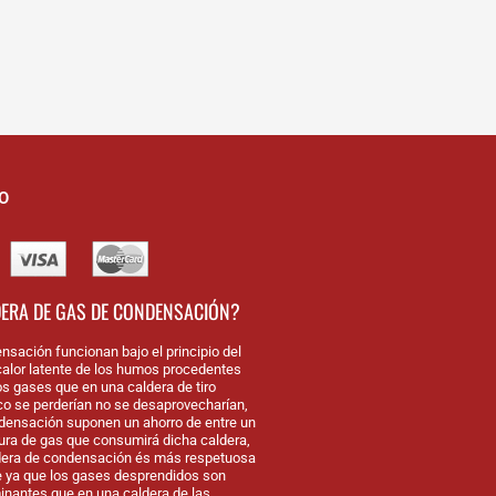
O
DERA DE GAS DE CONDENSACIÓN?
nsación funcionan bajo el principio del
alor latente de los humos procedentes
os gases que en una caldera de tiro
nco se perderían no se desaprovecharían,
densación suponen un ahorro de entre un
tura de gas que consumirá dicha caldera,
dera de condensación és más respetuosa
 ya que los gases desprendidos son
antes que en una caldera de las