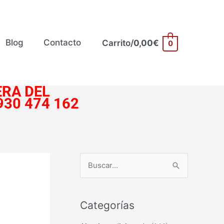
Blog
Contacto
Carrito/
0,00
€
0
RA DEL
930 474 162
B
u
s
Categorías
c