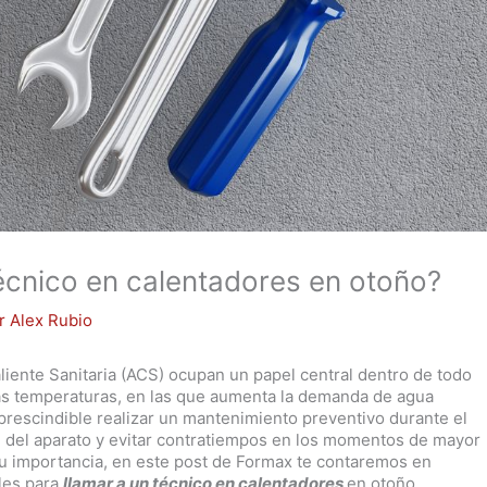
técnico en calentadores en otoño?
or
Alex Rubio
iente Sanitaria (ACS) ocupan un papel central dentro de todo
as temperaturas, en las que aumenta la demanda de agua
mprescindible realizar un mantenimiento preventivo durante el
l del aparato y evitar contratiempos en los momentos de mayor
su importancia, en este post de Formax te contaremos en
ales para
llamar a un técnico en calentadores
en otoño.