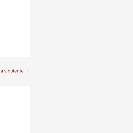
da siguiente
→