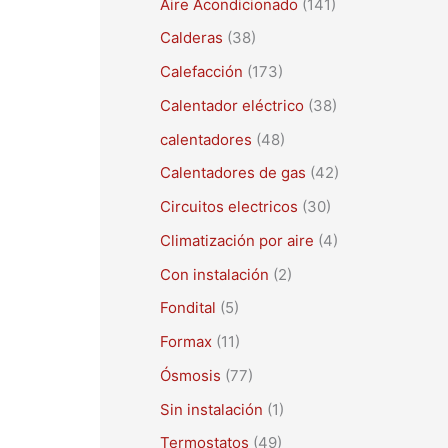
Aire Acondicionado
(141)
a
r
Calderas
(38)
p
Calefacción
(173)
o
Calentador eléctrico
(38)
r
calentadores
(48)
:
Calentadores de gas
(42)
Circuitos electricos
(30)
Climatización por aire
(4)
Con instalación
(2)
Fondital
(5)
Formax
(11)
Ósmosis
(77)
Sin instalación
(1)
Termostatos
(49)