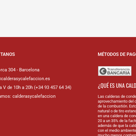
CTANOS
MÉTODOS DE PAG
rca 304 - Barcelona
@calderasycalefaccion.es
¿QUÉ ES UNA CAL
a V de 10h a 20h (+34 93 457 64 34)
amos: calderasycalefaccion
Las calderas de conde
aprovechamiento del c
de la combustión. Est
natural o de tiro esta
en una caldera de con
20 a un 35% de la fac
además de que la cal
con el medio ambiente
mucho menos contamin