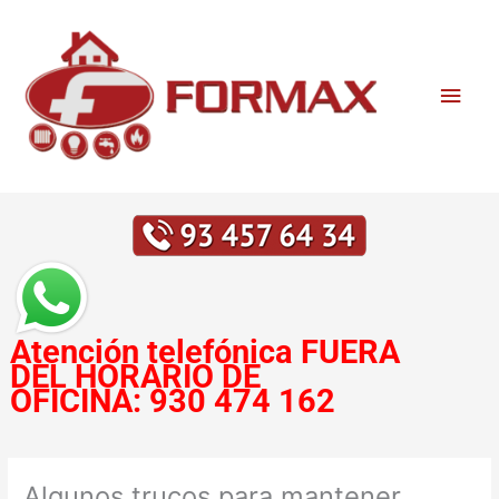
Ir
Men
al
contenido
princ
Atención telefónica
FUERA
DEL HORARIO DE
OFICINA:
930 474 162
Algunos trucos para mantener