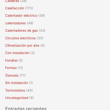
Calderas
(38)
r
Calefacción
(173)
p
Calentador eléctrico
(38)
o
calentadores
(48)
r
Calentadores de gas
(42)
:
Circuitos electricos
(30)
Climatización por aire
(4)
Con instalación
(2)
Fondital
(5)
Formax
(11)
Ósmosis
(77)
Sin instalación
(1)
Termostatos
(49)
Uncategorized
(9)
Entradas recientes