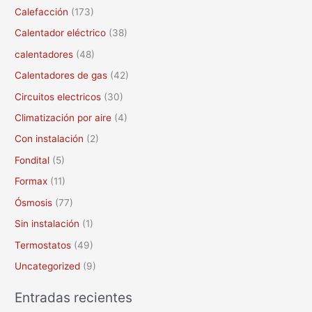
r
Calefacción
(173)
p
Calentador eléctrico
(38)
o
calentadores
(48)
r
Calentadores de gas
(42)
:
Circuitos electricos
(30)
Climatización por aire
(4)
Con instalación
(2)
Fondital
(5)
Formax
(11)
Ósmosis
(77)
Sin instalación
(1)
Termostatos
(49)
Uncategorized
(9)
Entradas recientes