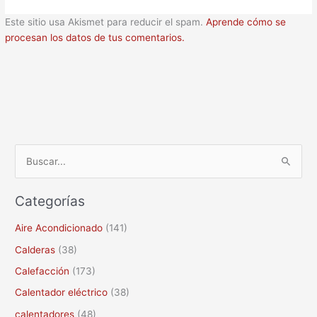
Este sitio usa Akismet para reducir el spam.
Aprende cómo se
procesan los datos de tus comentarios.
B
u
Categorías
s
c
Aire Acondicionado
(141)
a
Calderas
(38)
r
Calefacción
(173)
p
Calentador eléctrico
(38)
o
calentadores
(48)