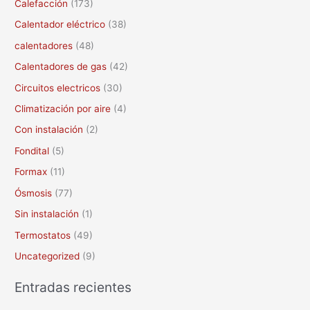
Calefacción
(173)
p
Calentador eléctrico
(38)
o
calentadores
(48)
r
Calentadores de gas
(42)
:
Circuitos electricos
(30)
Climatización por aire
(4)
Con instalación
(2)
Fondital
(5)
Formax
(11)
Ósmosis
(77)
Sin instalación
(1)
Termostatos
(49)
Uncategorized
(9)
Entradas recientes