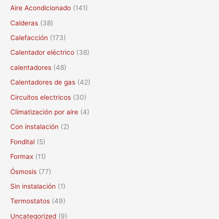
c
Aire Acondicionado
(141)
a
Calderas
(38)
r
Calefacción
(173)
p
Calentador eléctrico
(38)
o
calentadores
(48)
r
Calentadores de gas
(42)
:
Circuitos electricos
(30)
Climatización por aire
(4)
Con instalación
(2)
Fondital
(5)
Formax
(11)
Ósmosis
(77)
Sin instalación
(1)
Termostatos
(49)
Uncategorized
(9)