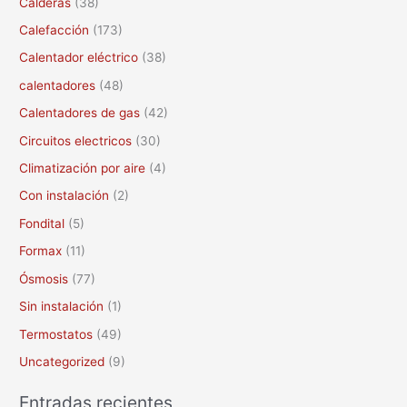
Calderas
(38)
r
Calefacción
(173)
p
Calentador eléctrico
(38)
o
calentadores
(48)
r
Calentadores de gas
(42)
:
Circuitos electricos
(30)
Climatización por aire
(4)
Con instalación
(2)
Fondital
(5)
Formax
(11)
Ósmosis
(77)
Sin instalación
(1)
Termostatos
(49)
Uncategorized
(9)
Entradas recientes