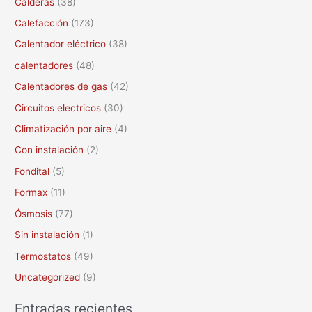
Calderas
(38)
r
Calefacción
(173)
p
Calentador eléctrico
(38)
o
calentadores
(48)
r
Calentadores de gas
(42)
:
Circuitos electricos
(30)
Climatización por aire
(4)
Con instalación
(2)
Fondital
(5)
Formax
(11)
Ósmosis
(77)
Sin instalación
(1)
Termostatos
(49)
Uncategorized
(9)
Entradas recientes