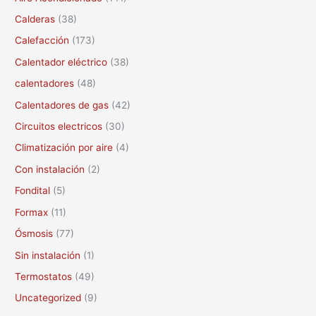
a
Calderas
(38)
r
Calefacción
(173)
p
Calentador eléctrico
(38)
o
calentadores
(48)
r
Calentadores de gas
(42)
:
Circuitos electricos
(30)
Climatización por aire
(4)
Con instalación
(2)
Fondital
(5)
Formax
(11)
Ósmosis
(77)
Sin instalación
(1)
Termostatos
(49)
Uncategorized
(9)