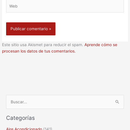
Web
Este sitio usa Akismet para reducir el spam.
Aprende cómo se
procesan los datos de tus comentarios.
B
u
Categorías
s
c
Aire Acondicionado
(141)