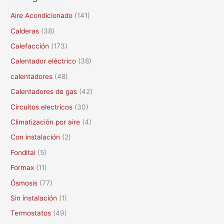
c
Aire Acondicionado
(141)
a
Calderas
(38)
r
Calefacción
(173)
p
Calentador eléctrico
(38)
o
calentadores
(48)
r
Calentadores de gas
(42)
:
Circuitos electricos
(30)
Climatización por aire
(4)
Con instalación
(2)
Fondital
(5)
Formax
(11)
Ósmosis
(77)
Sin instalación
(1)
Termostatos
(49)