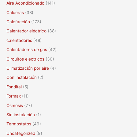
c
Aire Acondicionado
(141)
a
Calderas
(38)
r
Calefacción
(173)
p
Calentador eléctrico
(38)
o
calentadores
(48)
r
Calentadores de gas
(42)
:
Circuitos electricos
(30)
Climatización por aire
(4)
Con instalación
(2)
Fondital
(5)
Formax
(11)
Ósmosis
(77)
Sin instalación
(1)
Termostatos
(49)
Uncategorized
(9)