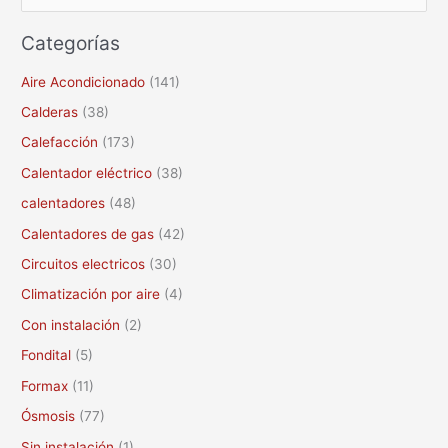
u
Categorías
s
c
Aire Acondicionado
(141)
a
Calderas
(38)
r
Calefacción
(173)
p
Calentador eléctrico
(38)
o
calentadores
(48)
r
Calentadores de gas
(42)
:
Circuitos electricos
(30)
Climatización por aire
(4)
Con instalación
(2)
Fondital
(5)
Formax
(11)
Ósmosis
(77)
Sin instalación
(1)