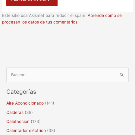
Este sitio usa Akismet para reducir el spam.
Aprende cómo se
procesan los datos de tus comentarios.
B
u
Categorías
s
c
Aire Acondicionado
(141)
a
Calderas
(38)
r
Calefacción
(173)
p
Calentador eléctrico
(38)
o