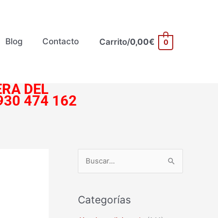
Blog
Contacto
Carrito/
0,00
€
0
RA DEL
930 474 162
B
u
s
Categorías
c