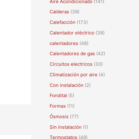
Aire Acondicionado
(141)
a
r
Calderas
(38)
p
Calefacción
(173)
o
Calentador eléctrico
(38)
r
calentadores
(48)
:
Calentadores de gas
(42)
Circuitos electricos
(30)
Climatización por aire
(4)
Con instalación
(2)
Fondital
(5)
Formax
(11)
Ósmosis
(77)
Sin instalación
(1)
Termostatos
(49)