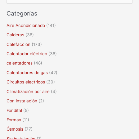
u
Categorías
s
c
Aire Acondicionado
(141)
a
Calderas
(38)
r
Calefacción
(173)
p
Calentador eléctrico
(38)
o
calentadores
(48)
r
Calentadores de gas
(42)
:
Circuitos electricos
(30)
Climatización por aire
(4)
Con instalación
(2)
Fondital
(5)
Formax
(11)
Ósmosis
(77)
Sin instalación
(1)