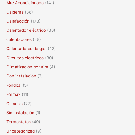
c
Aire Acondicionado
(141)
a
Calderas
(38)
r
Calefacción
(173)
p
Calentador eléctrico
(38)
o
calentadores
(48)
r
Calentadores de gas
(42)
:
Circuitos electricos
(30)
Climatización por aire
(4)
Con instalación
(2)
Fondital
(5)
Formax
(11)
Ósmosis
(77)
Sin instalación
(1)
Termostatos
(49)
Uncategorized
(9)