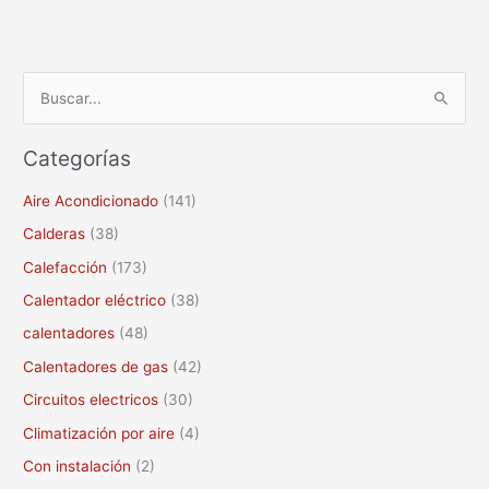
B
u
Categorías
s
c
Aire Acondicionado
(141)
a
Calderas
(38)
r
Calefacción
(173)
p
Calentador eléctrico
(38)
o
calentadores
(48)
r
Calentadores de gas
(42)
:
Circuitos electricos
(30)
Climatización por aire
(4)
Con instalación
(2)