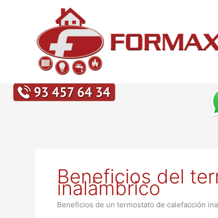
Ir
al
contenido
Beneficios del te
inalámbrico
Beneficios de un termostato de calefacción in