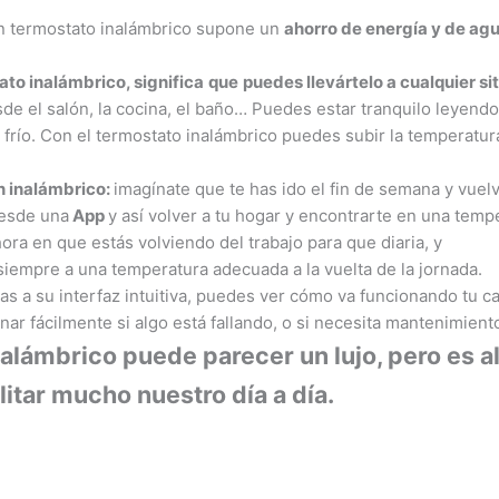
n termostato inalámbrico supone un
ahorro de energía
y
de
ag
to inalámbrico, significa
que
puedes
llevártelo a cualquier sit
de el salón, la cocina, el baño… Puedes estar tranquilo leyendo
e frío. Con el termostato inalámbrico puedes subir la temperatur
n inalámbrico:
imagínate que te has ido el fin de semana y vuel
desde una
App
y así volver a tu hogar y encontrarte en una temp
ora en que estás volviendo del trabajo para que diaria, y
iempre a una temperatura adecuada a la vuelta de la jornada.
ias a su interfaz intuitiva, puedes ver cómo va funcionando tu ca
nar fácilmente si algo está fallando, o si necesita mantenimient
alámbrico puede parecer un lujo, pero es a
litar mucho nuestro día a día.