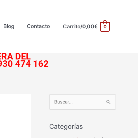
Blog
Contacto
Carrito/
0,00
€
0
RA DEL
930 474 162
B
u
s
Categorías
c