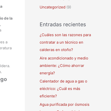
ua
Uncategorized
(9)
io de la
Entradas recientes
,
a
¿Cuáles son las razones para
ves a
contratar a un técnico en
eratura
calderas en otoño?
Aire acondicionado y medio
ambiente: ¿Cómo ahorrar
ldera.
o.
energía?
lgo
Calentador de agua a gas o
eléctrico: ¿Cuál es más
eficiente?
Agua purificada por ósmosis