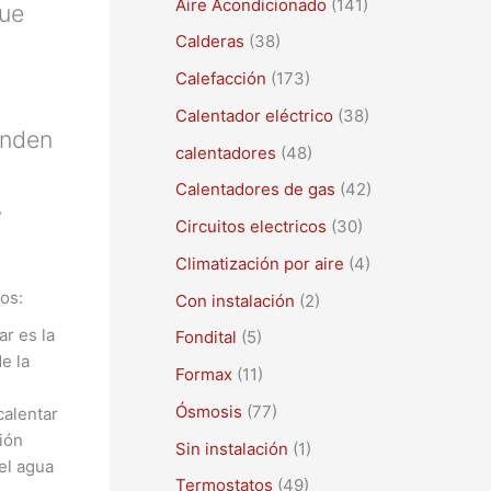
Aire Acondicionado
(141)
a
que
r
Calderas
(38)
p
Calefacción
(173)
o
Calentador eléctrico
(38)
enden
r
calentadores
(48)
:
Calentadores de gas
(42)
y
Circuitos electricos
(30)
Climatización por aire
(4)
os:
Con instalación
(2)
r es la
Fondital
(5)
e la
Formax
(11)
Ósmosis
(77)
calentar
ión
Sin instalación
(1)
el agua
Termostatos
(49)