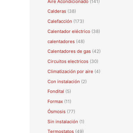
Aire Acondicionado
(141)
a
r
Calderas
(38)
p
Calefacción
(173)
o
Calentador eléctrico
(38)
r
calentadores
(48)
:
Calentadores de gas
(42)
Circuitos electricos
(30)
Climatización por aire
(4)
Con instalación
(2)
Fondital
(5)
Formax
(11)
Ósmosis
(77)
Sin instalación
(1)
Termostatos
(49)