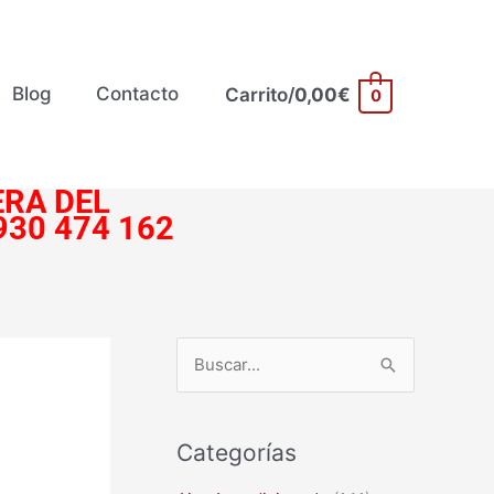
Blog
Contacto
Carrito/
0,00
€
0
RA DEL
930 474 162
B
u
s
Categorías
c