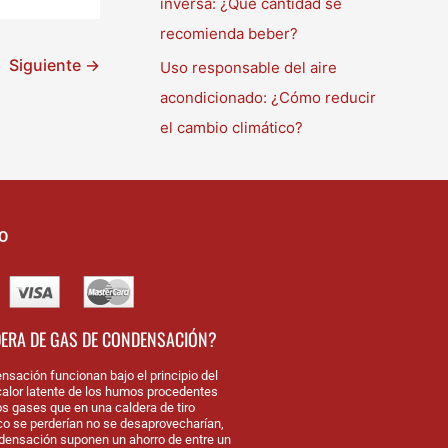
inversa: ¿Qué cantidad se
recomienda beber?
Siguiente
→
Uso responsable del aire
acondicionado: ¿Cómo reducir
el cambio climático?
O
DERA DE GAS DE CONDENSACIÓN?
nsación funcionan bajo el principio del
alor latente de los humos procedentes
os gases que en una caldera de tiro
nco se perderían no se desaprovecharían,
densación suponen un ahorro de entre un