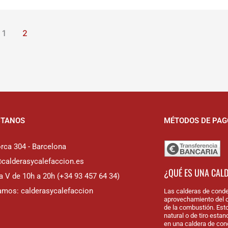
1
2
CTANOS
MÉTODOS DE PAG
rca 304 - Barcelona
@calderasycalefaccion.es
¿QUÉ ES UNA CAL
a V de 10h a 20h (+34 93 457 64 34)
amos: calderasycalefaccion
Las calderas de conde
aprovechamiento del c
de la combustión. Est
natural o de tiro esta
en una caldera de con