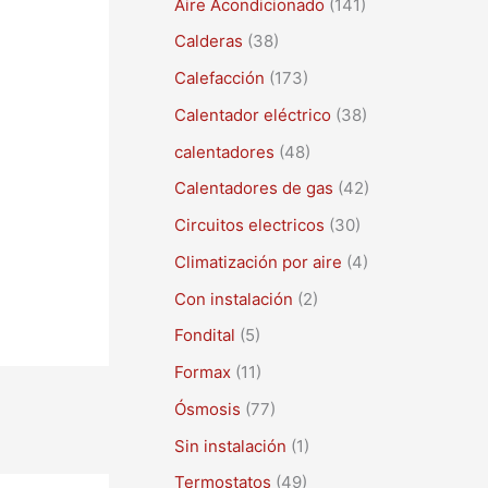
Aire Acondicionado
(141)
a
r
Calderas
(38)
p
Calefacción
(173)
o
Calentador eléctrico
(38)
r
calentadores
(48)
:
Calentadores de gas
(42)
Circuitos electricos
(30)
Climatización por aire
(4)
Con instalación
(2)
Fondital
(5)
Formax
(11)
Ósmosis
(77)
Sin instalación
(1)
Termostatos
(49)