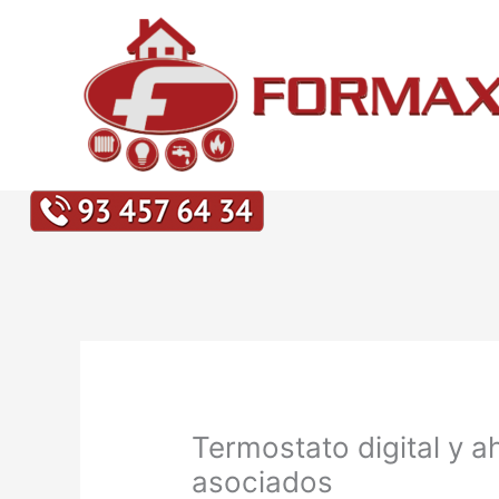
Ir
al
contenido
Termostato digital y a
asociados