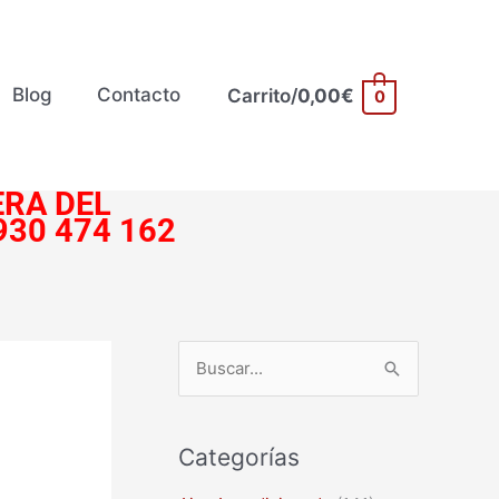
Blog
Contacto
Carrito/
0,00
€
0
RA DEL
930 474 162
B
u
s
Categorías
c