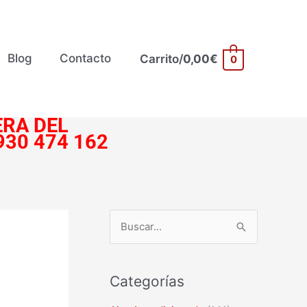
Blog
Contacto
Carrito/
0,00
€
0
RA DEL
930 474 162
B
u
s
Categorías
c