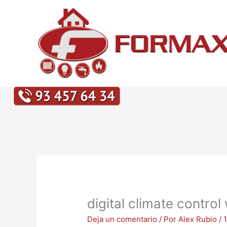
Ir
al
contenido
digital climate contro
Deja un comentario
/ Por
Alex Rubio
/