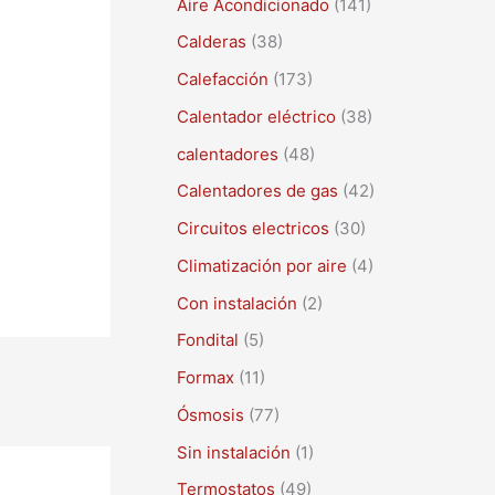
Aire Acondicionado
(141)
a
r
Calderas
(38)
p
Calefacción
(173)
o
Calentador eléctrico
(38)
r
calentadores
(48)
:
Calentadores de gas
(42)
Circuitos electricos
(30)
Climatización por aire
(4)
Con instalación
(2)
Fondital
(5)
Formax
(11)
Ósmosis
(77)
Sin instalación
(1)
Termostatos
(49)