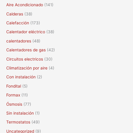
c
Aire Acondicionado
(141)
a
Calderas
(38)
r
Calefacción
(173)
p
Calentador eléctrico
(38)
o
calentadores
(48)
r
Calentadores de gas
(42)
:
Circuitos electricos
(30)
Climatización por aire
(4)
Con instalación
(2)
Fondital
(5)
Formax
(11)
Ósmosis
(77)
Sin instalación
(1)
Termostatos
(49)
Uncategorized
(9)