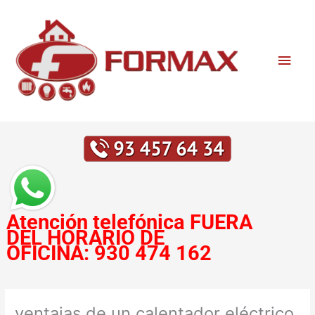
Ir
Men
al
contenido
princ
Atención telefónica
FUERA
DEL HORARIO DE
OFICINA:
930 474 162
ventajas de un calentador eléctrico