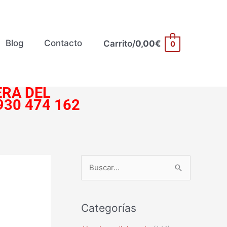
Blog
Contacto
Carrito/
0,00
€
0
RA DEL
930 474 162
B
u
s
Categorías
c