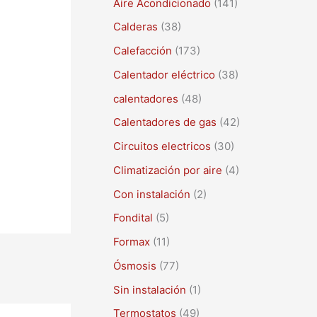
Aire Acondicionado
(141)
a
r
Calderas
(38)
p
Calefacción
(173)
o
Calentador eléctrico
(38)
r
calentadores
(48)
:
Calentadores de gas
(42)
Circuitos electricos
(30)
Climatización por aire
(4)
Con instalación
(2)
Fondital
(5)
Formax
(11)
Ósmosis
(77)
Sin instalación
(1)
Termostatos
(49)