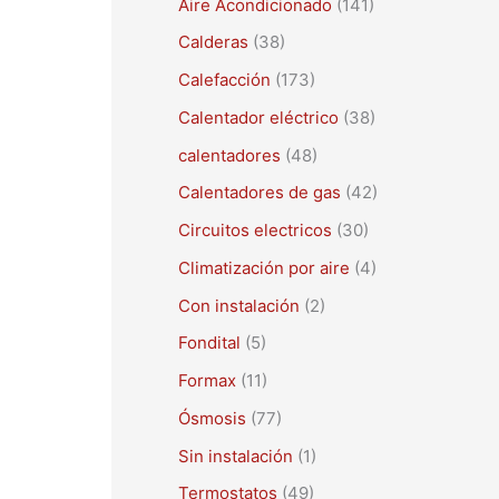
Aire Acondicionado
(141)
a
r
Calderas
(38)
p
Calefacción
(173)
o
Calentador eléctrico
(38)
r
calentadores
(48)
:
Calentadores de gas
(42)
Circuitos electricos
(30)
Climatización por aire
(4)
Con instalación
(2)
Fondital
(5)
Formax
(11)
Ósmosis
(77)
Sin instalación
(1)
Termostatos
(49)