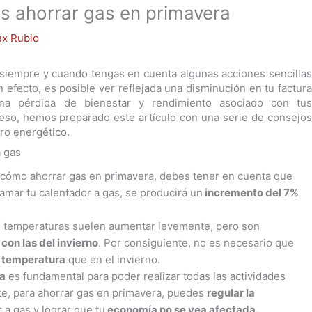
s ahorrar gas en primavera
ex Rubio
 siempre y cuando tengas en cuenta algunas acciones sencillas
 efecto, es posible ver reflejada una disminución en tu factura
una pérdida de bienestar y rendimiento asociado con tus
 eso, hemos preparado este artículo con una serie de consejos
rro energético.
a gas
e cómo ahorrar gas en primavera, debes tener en cuenta que
ramar tu calentador a gas, se producirá un
incremento del 7%
as temperaturas suelen aumentar levemente, pero son
on las del invierno
. Por consiguiente, no es necesario que
temperatura
que en el invierno.
ia
es fundamental para poder realizar todas las actividades
te, para ahorrar gas en primavera, puedes
regular la
 a gas y lograr que tu
economía no se vea afectada.