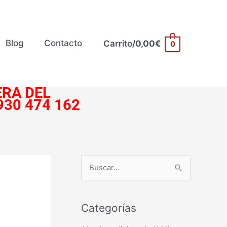
Blog
Contacto
Carrito/
0,00
€
0
RA DEL
930 474 162
B
u
s
Categorías
c