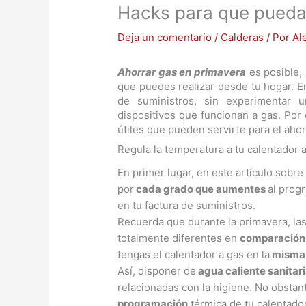
Hacks para que pueda
Deja un comentario
/
Calderas
/ Por
Al
Ahorrar gas en primavera
es posible,
que puedes realizar desde tu hogar. En
de suministros, sin experimentar 
dispositivos que funcionan a gas. Por
útiles que pueden servirte para el aho
Regula la temperatura a tu calentador 
En primer lugar, en este artículo sobr
por
cada grado que aumentes
al prog
en tu factura de suministros.
Recuerda que durante la primavera, l
totalmente diferentes en
comparación c
tengas el calentador a gas en la
misma 
Así, disponer de
agua caliente sanitar
relacionadas con la higiene. No obstan
programación
térmica de tu calentador