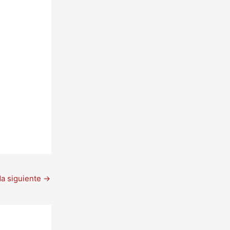
da siguiente
→