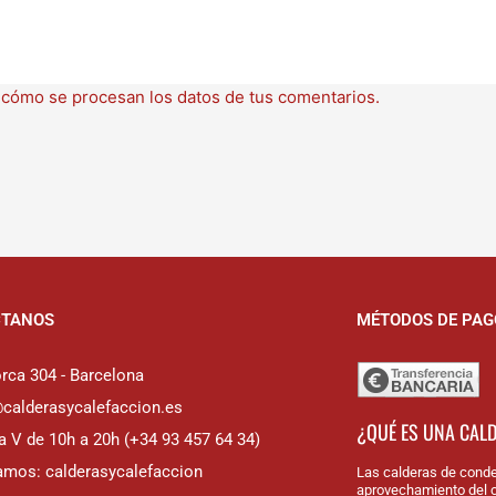
cómo se procesan los datos de tus comentarios.
CTANOS
MÉTODOS DE PAG
rca 304 - Barcelona
@calderasycalefaccion.es
¿QUÉ ES UNA CAL
a V de 10h a 20h (+34 93 457 64 34)
amos: calderasycalefaccion
Las calderas de conde
aprovechamiento del c