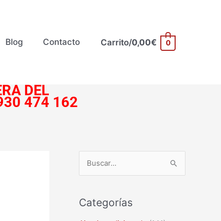
Blog
Contacto
Carrito/
0,00
€
0
RA DEL
930 474 162
B
u
s
Categorías
c