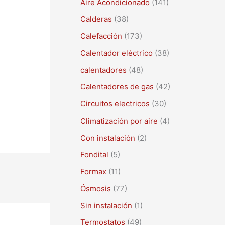
Aire Acondicionado
(141)
a
r
Calderas
(38)
p
Calefacción
(173)
o
Calentador eléctrico
(38)
r
calentadores
(48)
:
Calentadores de gas
(42)
Circuitos electricos
(30)
Climatización por aire
(4)
Con instalación
(2)
Fondital
(5)
Formax
(11)
Ósmosis
(77)
Sin instalación
(1)
Termostatos
(49)