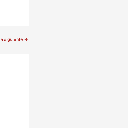
da siguiente
→