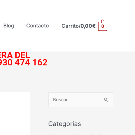
Blog
Contacto
Carrito/
0,00
€
0
RA DEL
930 474 162
B
u
s
Categorías
c