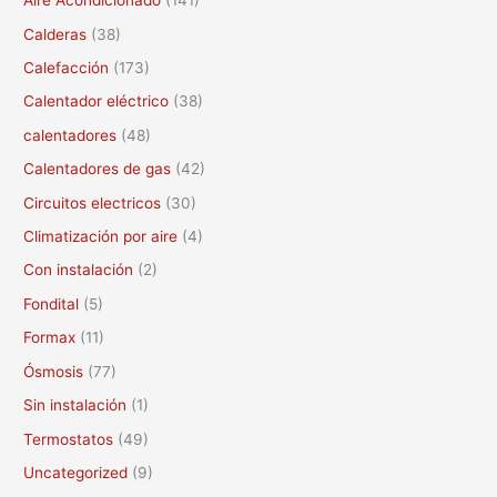
Aire Acondicionado
(141)
a
Calderas
(38)
r
Calefacción
(173)
p
Calentador eléctrico
(38)
o
calentadores
(48)
r
Calentadores de gas
(42)
:
Circuitos electricos
(30)
Climatización por aire
(4)
Con instalación
(2)
Fondital
(5)
Formax
(11)
Ósmosis
(77)
Sin instalación
(1)
Termostatos
(49)
Uncategorized
(9)