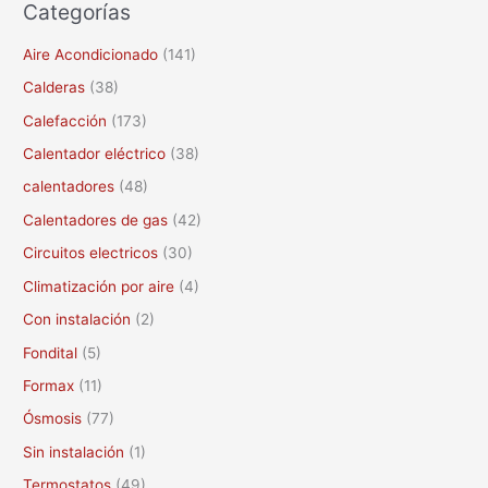
Categorías
s
c
Aire Acondicionado
(141)
a
Calderas
(38)
r
Calefacción
(173)
p
Calentador eléctrico
(38)
o
calentadores
(48)
r
Calentadores de gas
(42)
:
Circuitos electricos
(30)
Climatización por aire
(4)
Con instalación
(2)
Fondital
(5)
Formax
(11)
Ósmosis
(77)
Sin instalación
(1)
Termostatos
(49)