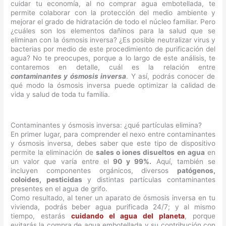
cuidar tu economía, al no comprar agua embotellada, te
permite colaborar con la protección del medio ambiente y
mejorar el grado de hidratación de todo el núcleo familiar. Pero
¿cuáles son los elementos dañinos para la salud que se
eliminan con la ósmosis inversa? ¿Es posible neutralizar virus y
bacterias por medio de este procedimiento de purificación del
agua? No te preocupes, porque a lo largo de este análisis, te
contaremos en detalle, cuál es la relación entre
contaminantes y ósmosis inversa
. Y así, podrás conocer de
qué modo la ósmosis inversa puede optimizar la calidad de
vida y salud de toda tu familia.
Contaminantes y ósmosis inversa: ¿qué partículas elimina?
En primer lugar, para comprender el nexo entre contaminantes
y ósmosis inversa, debes saber que este tipo de dispositivo
permite la eliminación de
sales o iones disueltos en agua
en
un valor que varía entre el
90 y 99%.
Aquí, también se
incluyen componentes orgánicos, diversos
patógenos,
coloides, pesticidas
y distintas partículas contaminantes
presentes en el agua de grifo.
Como resultado, al tener un aparato de ósmosis inversa en tu
vivienda, podrás beber agua purificada 24/7; y al mismo
tiempo, estarás
cuidando el agua del planeta
, porque
evitarás la compra de agua embotellada y su contribución con