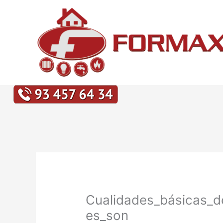
Ir
al
contenido
Cualidades_básicas_d
es_son