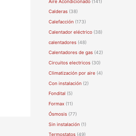
Aire Acondicionado
(141)
a
r
Calderas
(38)
p
Calefacción
(173)
o
Calentador eléctrico
(38)
r
calentadores
(48)
:
Calentadores de gas
(42)
Circuitos electricos
(30)
Climatización por aire
(4)
Con instalación
(2)
Fondital
(5)
Formax
(11)
Ósmosis
(77)
Sin instalación
(1)
Termostatos
(49)