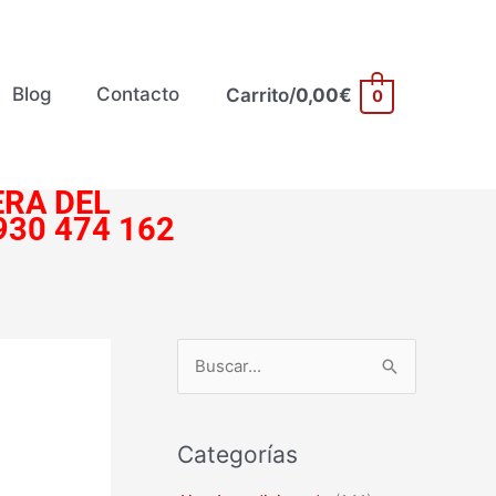
Blog
Contacto
Carrito/
0,00
€
0
RA DEL
930 474 162
B
u
s
Categorías
c