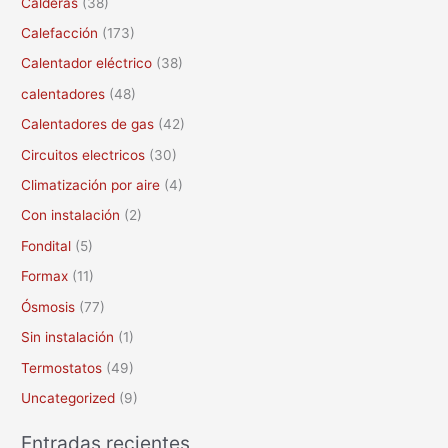
Calderas
(38)
r
Calefacción
(173)
p
Calentador eléctrico
(38)
o
calentadores
(48)
r
Calentadores de gas
(42)
:
Circuitos electricos
(30)
Climatización por aire
(4)
Con instalación
(2)
Fondital
(5)
Formax
(11)
Ósmosis
(77)
Sin instalación
(1)
Termostatos
(49)
Uncategorized
(9)
Entradas recientes