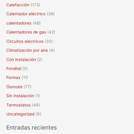
r
Calefacción
(173)
p
Calentador eléctrico
(38)
o
calentadores
(48)
r
Calentadores de gas
(42)
:
Circuitos electricos
(30)
Climatización por aire
(4)
Con instalación
(2)
Fondital
(5)
Formax
(11)
Ósmosis
(77)
Sin instalación
(1)
Termostatos
(49)
Uncategorized
(9)
Entradas recientes