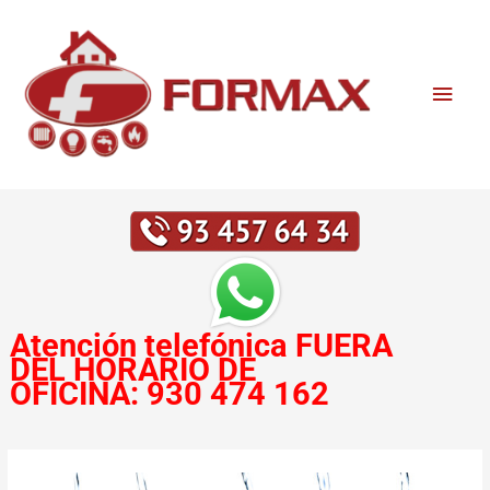
Ir
Men
al
contenido
princ
Atención telefónica
FUERA
DEL HORARIO DE
OFICINA:
930 474 162