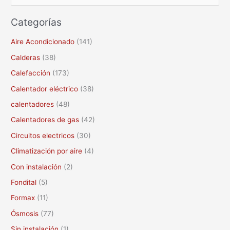
u
Categorías
s
c
Aire Acondicionado
(141)
a
Calderas
(38)
r
Calefacción
(173)
p
Calentador eléctrico
(38)
o
calentadores
(48)
r
Calentadores de gas
(42)
:
Circuitos electricos
(30)
Climatización por aire
(4)
Con instalación
(2)
Fondital
(5)
Formax
(11)
Ósmosis
(77)
Sin instalación
(1)