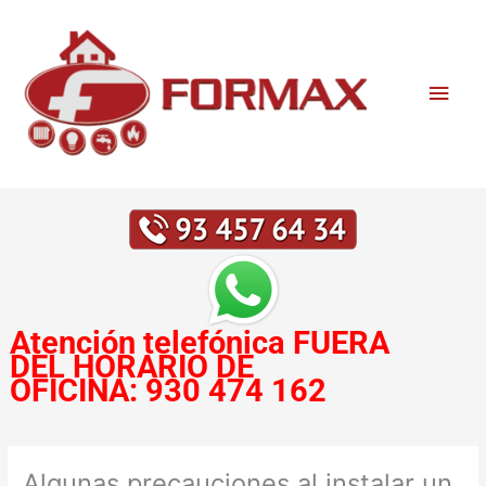
Ir
Men
al
contenido
princ
Atención telefónica
FUERA
DEL HORARIO DE
OFICINA:
930 474 162
Algunas precauciones al instalar un