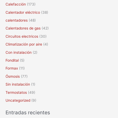
r
Calefacción
(173)
p
Calentador eléctrico
(38)
o
calentadores
(48)
r
Calentadores de gas
(42)
:
Circuitos electricos
(30)
Climatización por aire
(4)
Con instalación
(2)
Fondital
(5)
Formax
(11)
Ósmosis
(77)
Sin instalación
(1)
Termostatos
(49)
Uncategorized
(9)
Entradas recientes