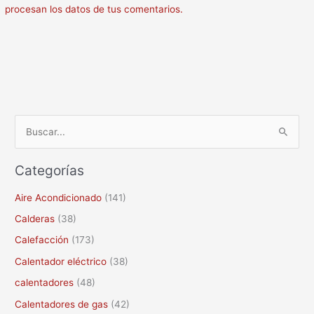
procesan los datos de tus comentarios.
B
u
Categorías
s
c
Aire Acondicionado
(141)
a
Calderas
(38)
r
Calefacción
(173)
p
Calentador eléctrico
(38)
o
calentadores
(48)
r
Calentadores de gas
(42)
: