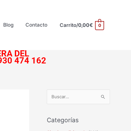
Blog
Contacto
Carrito/
0,00
€
0
RA DEL
930 474 162
B
u
s
Categorías
c