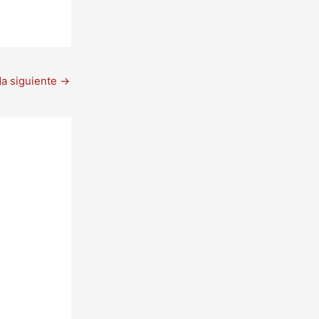
da siguiente
→