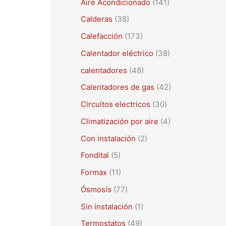
Aire Acondicionado
(141)
a
r
Calderas
(38)
p
Calefacción
(173)
o
Calentador eléctrico
(38)
r
calentadores
(48)
:
Calentadores de gas
(42)
Circuitos electricos
(30)
Climatización por aire
(4)
Con instalación
(2)
Fondital
(5)
Formax
(11)
Ósmosis
(77)
Sin instalación
(1)
Termostatos
(49)